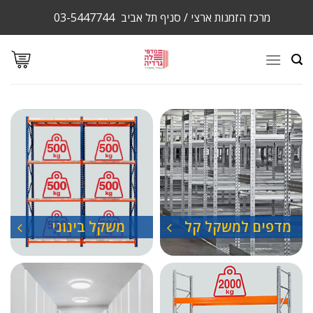
Ski
מרכז הזמנות ארצי / סניף תל אביב
03-5447744
t
conten
מדפים למשקל קל
משקל בינוני