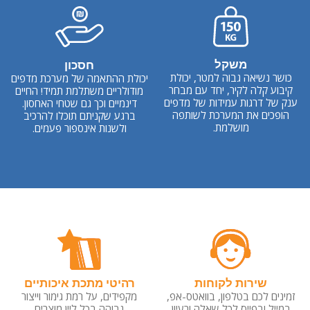
משקל
חסכון
כושר נשיאה גבוה למטר, יכולת
יכולת ההתאמה של מערכת מדפים
קיבוע קלה לקיר, יחד עם מבחר
מודולריים משתלמת תמיד! החיים
ענק של דרגות עמידות של מדפים
דינמיים וכך גם שטחי האחסון.
הופכים את המערכת לשותפה
ברגע שקניתם תוכלו להרכיב
מושלמת.
ולשנות אינספור פעמים.
שירות לקוחות
רהיטי מתכת איכותיים
זמינים לכם בטלפון, בוואטס-אפ,
מקפידים, על רמת גימור וייצור
במייל ובפייס לכל שאלה ורעיון
גבוהה בכל ליין מוצרים