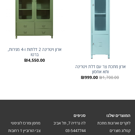
ארון ויטרינה 2 דלתות ו-4 מגירות,
ברטו
₪
4,550.00
ארון מתכת צר עם דלת ויטרינה
ותא אחסון
המחיר
המחיר
₪
999.00
₪
1,700.00
המקורי
הנוכחי
היה:
הוא:
₪999.00.
₪1,700.00.
המוצרים שלנו
סניפים
לוקרים וארונות מתכת
לה גרדיה 7, תל אביב
מחסן ומרכז לוגיסטי
קטלוג מוצרים
03-5447744
צבי הורוביץ 1 רחובות