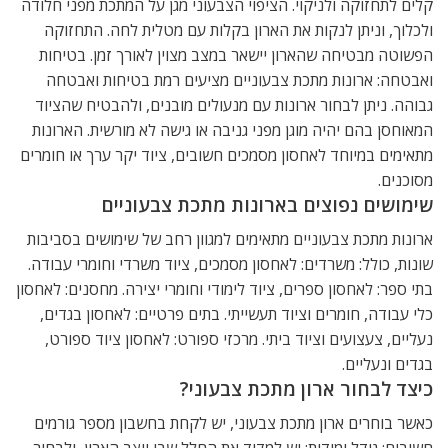
קלים לתחזוקה ולניקוי. הציפוי הצבעוני מגן על המתכת מפני חלודה
ולכלוך, וניתן לנקות את הארון בקלות עם מטלית לחה. התחזוקה
הפשוטה מבטיחה שהארון יישאר במצב מצוין לאורך זמן. בטיחות
ואבטחה: ארונות מתכת צבעוניים מציעים רמת בטיחות ואבטחה
גבוהה. ניתן לבחור ארונות עם מנעולים מובנים, ולהבטיח שהציוד
המאוחסן בהם יהיה מוגן מפני גניבה או גישה לא מורשית. הארונות
מתאימים במיוחד לאחסון מסמכים חשובים, ציוד יקר ערך או חומרים
מסוכנים.
שימושים נפוצים בארונות מתכת צבעוניים
ארונות מתכת צבעוניים מתאימים למגוון רחב של שימושים בסביבות
שונות, כולל: משרדים: לאחסון מסמכים, ציוד משרדי וחומרי עבודה.
בתי ספר: לאחסון ספרים, ציוד לימודי וחומרי יצירה. מחסנים: לאחסון
כלי עבודה, חומרים וציוד תעשייתי. בתים פרטיים: לאחסון בגדים,
נעליים, צעצועים וציוד ביתי. מרכזי ספורט: לאחסון ציוד ספורט,
בגדים ונעליים.
כיצד לבחור ארון מתכת צבעוני?
כאשר בוחרים ארון מתכת צבעוני, יש לקחת בחשבון מספר גורמים
חשובים: גודל ומידות: יש למדוד את החלל שבו יוצב הארון, ולבחור