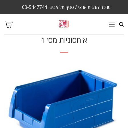
Ski
מרכז הזמנות ארצי / סניף תל אביב
03-5447744
t
conten
איחסוניות מס’ 1