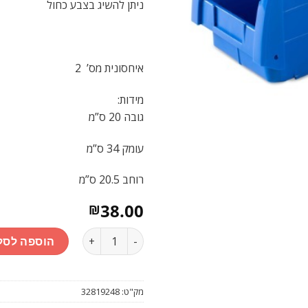
ניתן להשיג בצבע כחול
איחסונית מס’ 2
מידות:
גובה 20 ס”מ
עומק 34 ס”מ
רוחב 20.5 ס”מ
38.00
₪
כמות
הוספה לסל
מק"ט:
32819248