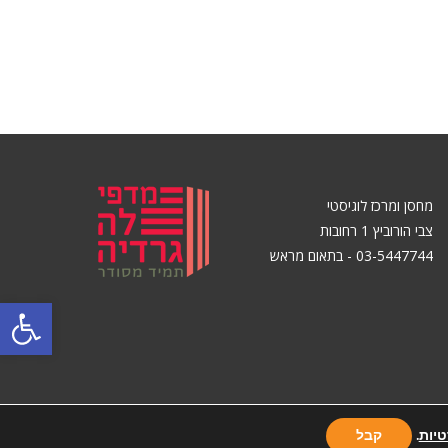
מחסן ומרכז לוגיסטי
צבי הורוביץ 1 רחובות
03-5447744 - בתאום מראש
פתח סרגל
טיות
.
קבל