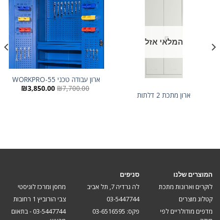
המלאי אזל
ארון עבודה טכני WORKPRO-55
המחיר
המחיר
₪
3,850.00
₪
7,700.00
המקורי
הנוכחי
ארון מתכת 2 דלתות
היה:
הוא:
850.00.
₪7,700.00.
המוצרים שלנו
סניפים
לוקרים וארונות מתכת
לה גרדיה 7, תל אביב
מחסן ומרכז לוגיסטי
קטלוג מוצרים
03-5447744
צבי הורוביץ 1 רחובות
מדפים מודולריים לפי
פקס: 03-6516595
03-5447744 - בתאום