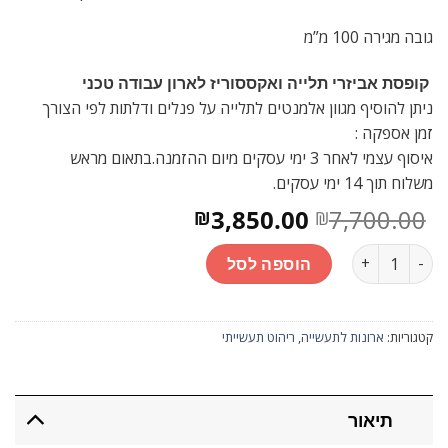
גובה מגירה 100 מ”מ
קופסת אביזרי תלייה ואקססוריז לארון עבודה טכני
ניתן להוסיף מגוון אלמנטים לתלייה על פנלים ודלתות לפי הצורך
זמן אספקה :
איסוף עצמי לאחר 3 ימי עסקים מיום ההזמנה.בתאום מראש
משלוח תוך 14 ימי עסקים.
המחיר
המחיר
3,850.00
7,700.00
₪
₪
המקורי
הנוכחי
כמות
היה:
הוא:
הוספה לסל
₪3,850.00.
₪7,700.00.
קטגוריות:
ארונות לתעשייה
,
ריהוט תעשייתי
תיאור