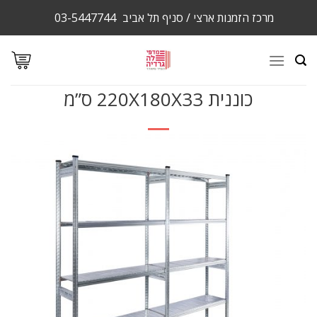
Ski
מרכז הזמנות ארצי / סניף תל אביב
03-5447744
t
conten
כוננית 220X180X33 ס”מ