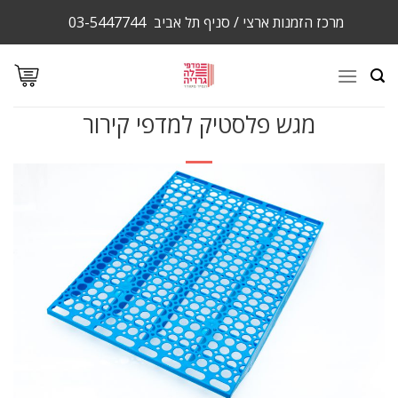
Ski
מרכז הזמנות ארצי / סניף תל אביב
03-5447744
t
conten
מגש פלסטיק למדפי קירור