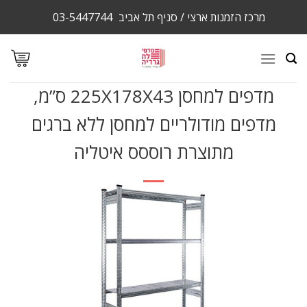
Ski
מרכז הזמנות ארצי / סניף תל אביב
03-5447744
t
conten
מדפים למחסן 225X178X43 ס”מ,
מדפים מודולריים למחסן ללא ברגים
מתוצרת רוססס איטליה