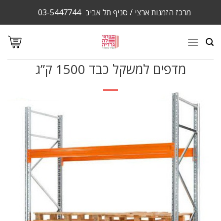
Ski
מרכז הזמנות ארצי / סניף תל אביב
03-5447744
t
conten
מדפים למשקל כבד 1500 ק”ג