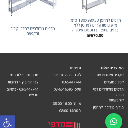
מדפים למחסן 180X98X33 ס”מ,
מדפים מודולריים למחסן ללא
מדפים מודולריים לחדרי קירור
ברגים מתוצרת רוססס איטליה
והקפאה
₪
670.00
המוצרים שלנו
סניפים
לוקרים וארונות מתכת
לה גרדיה 7, תל אביב
מחסן ומרכז לוגיסטי
קטלוג מוצרים
03-5447744
צבי הורוביץ 1 רחובות
מדפים מודולריים לפי
פקס: 03-6516595
03-5447744 - בתאום
מידה
מראש
קומפקטוס
א׳-ה׳ 08:00-16:00
מידוף מודולרי למחסן
ו׳ 08:00-14:30
פתח סרגל