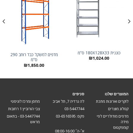
כוננית 180X128X33 ס”מ
מדפים למשקל כבד רוחב 290
₪
1,024.00
ס”מ
₪
1,850.00
המוצרים שלנו
סניפים
לוקרים וארונות מתכת
לה גרדיה 7, תל אביב
מחסן ומרכז לוגיסטי
קטלוג מוצרים
03-5447744
צבי הורוביץ 1 רחובות
מדפים מודולריים לפי
פקס: 03-6516595
03-5447744 - בתאום
מידה
מראש
קומפקטוס
א׳-ה׳ 08:00-16:00