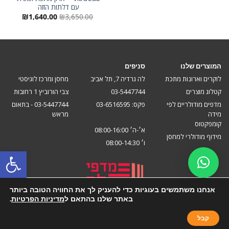
עם דלתות הזזה
המחיר
המחיר
₪
1,640.00
₪
3,650.00
המקורי
הנוכחי
היה:
הוא:
640.00.
₪3,650.00.
המוצרים שלנו
סניפים
לוקרים וארונות מתכת
לה גרדיה 7, תל אביב
מחסן ומרכז לוגיסטי
קטלוג מוצרים
03-5447744
צבי הורוביץ 1 רחובות
מדפים מודולריים לפי
פקס: 03-6516595
03-5447744 - בתאום
מידה
מראש
קומפקטוס
א׳-ה׳ 08:00-16:00
מידוף מודולרי למחסן
ו׳ 08:00-14:30
פתח סרגל
אנחנו משתמשים בעוגיות כדי להעניק לך את החוויה הטובה ביותר
באתר שלנו בהתאם ל
מדיניות הפרטיות
.
קבל