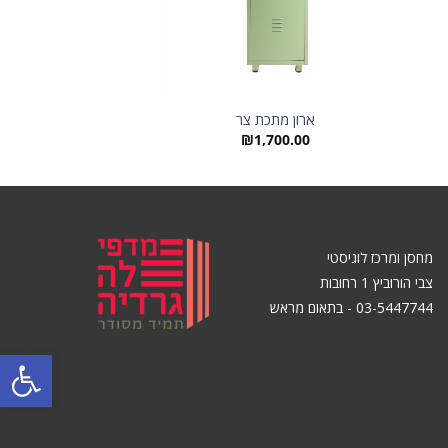
רים:
ריצ’ארד לוקר 12 תאי
ארון מתכת צר
₪
1,700.00
מחסן ומרכז לוגיסטי
צבי הורוביץ 1 רחובות
03-5447744 - בתאום מראש
פתח סרגל