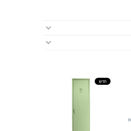
חדש
ת