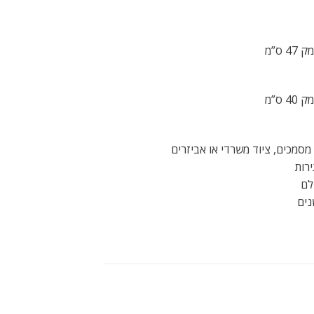
רות
לם
נים