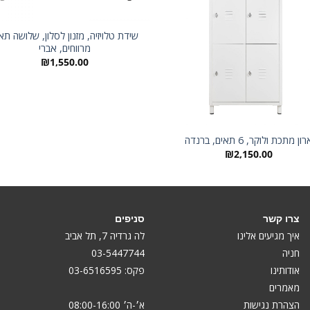
שידת טלויזיה, מזנון לסלון, שלושה תא
מרווחים, אברי
₪
1,550.00
ון מתכת ולוקר, 6 תאים, ברנדה
₪
2,150.00
צרו קשר
סניפים
איך מגיעים אלינו
לה גרדיה 7, תל אביב
חניה
03-5447744
אודותינו
פקס: 03-6516595
מאמרים
הצהרת נגישות
א׳-ה׳ 08:00-16:00