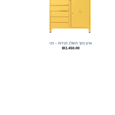
ארון נמוך משולב מגירות – מגי
₪
2,450.00
מגירות מתכת לה 
ColorBox בצבע אדום
649.00