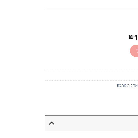
המחיר
1
₪
הנוכחי
הוא:
₪1,640.00.
₪3
 ארונות מתכת