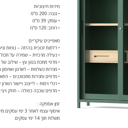
מידות חיצוניות
• גובה: 200 ס”מ
• עומק: 39 ס”מ
• רוחב: 120 ס”מ
מאפיינים עיקריים
• דלתות זכוכית בהזזה – נוחות וג
• נעילה מרכזית – שמירה על תכולת
• מדפי מתכת בגוון עץ – שילוב של
• מגירות נשלפות – לארגון ואחסון מג
• מדפים ומגירות מתכווננים – התא
• רגלי ויסות – לייצוב ויישור הארו
• מדפים שכבה כפולה – חוזק ויציבו
זמן אספקה :
איסוף עצמי לאחר 3 ימי עסקים מיום ההזמנה.בתאום מראש
משלוח תוך 14 ימי עסקים.